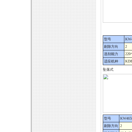
型号
KW
剔除方向
2
选别能力
22
适应机种
KD
坠落式
型号
KW46
剔除方向
2