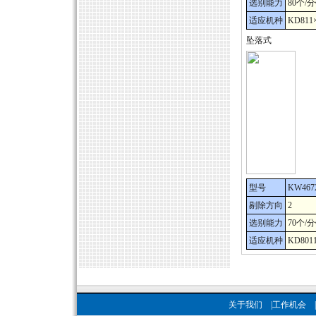
选别能力
80个/
适应机种
KD811
坠落式
型号
KW467
剔除方向
2
选别能力
70个/
适应机种
KD801
关于我们
|
工作机会
|